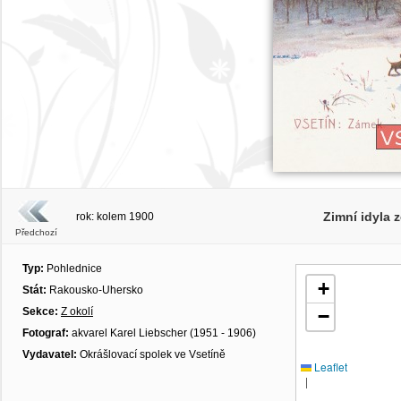
Zimní idyla 
rok: kolem 1900
Předchozí
Typ:
Pohlednice
+
Stát:
Rakousko-Uhersko
Sekce:
Z okolí
−
Fotograf:
akvarel Karel Liebscher (1951 - 1906)
Vydavatel:
Okrášlovací spolek ve Vsetíně
Leaflet
|