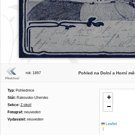
Pohled na Dolní a Horní měs
rok: 1897
Předchozí
Typ:
Pohlednice
+
Stát:
Rakousko-Uhersko
Sekce:
Z okolí
−
Fotograf:
neuveden
Vydavatel:
neuveden
Leaflet
|