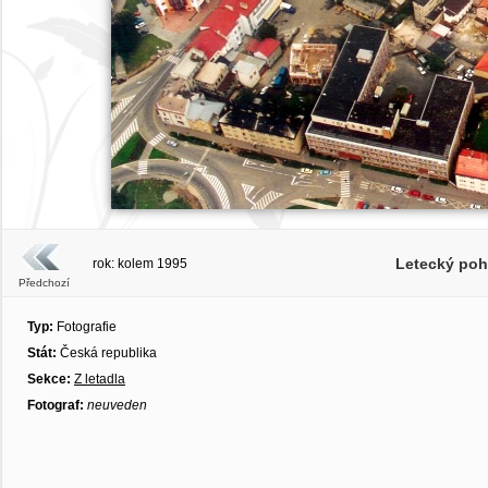
Letecký poh
rok: kolem 1995
Předchozí
Typ:
Fotografie
Stát:
Česká republika
Sekce:
Z letadla
Fotograf:
neuveden