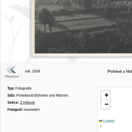
Pohled z Hr
rok: 1939
Předchozí
Typ:
Fotografie
+
Stát:
Protektorát Böhmen und Mähren
Sekce:
Z Hrbové
−
Fotograf:
neuveden
Leaflet
|