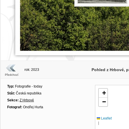
Pohled z Hrbové, p
rok: 2023
Předchozí
Typ:
Fotografie - today
+
Stát:
Česká republika
Sekce:
Z Hrbové
−
Fotograf:
Ondřej Hurta
Leaflet
|