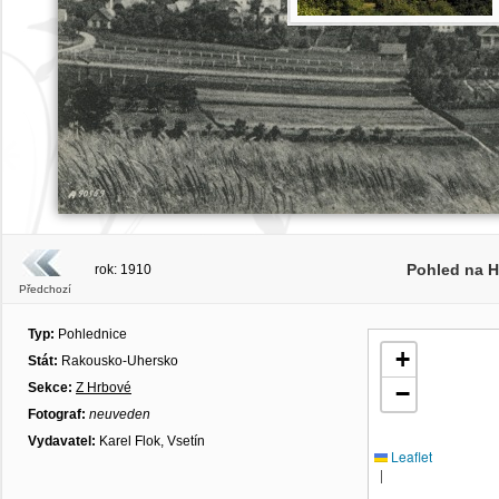
Pohled na H
rok: 1910
Předchozí
Typ:
Pohlednice
+
Stát:
Rakousko-Uhersko
Sekce:
Z Hrbové
−
Fotograf:
neuveden
Vydavatel:
Karel Flok, Vsetín
Leaflet
|