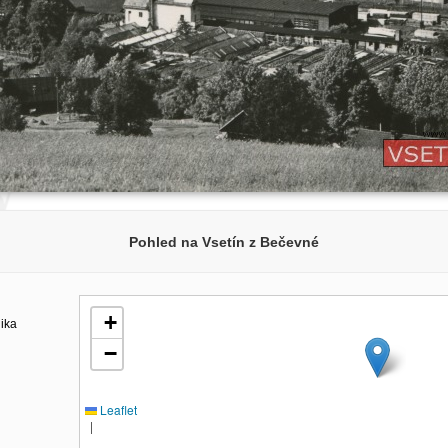
Pohled na Vsetín z Bečevné
+
lika
−
Leaflet
|