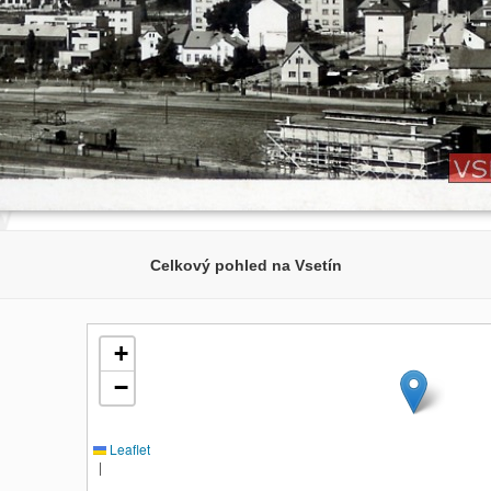
Celkový pohled na Vsetín
+
−
Leaflet
|