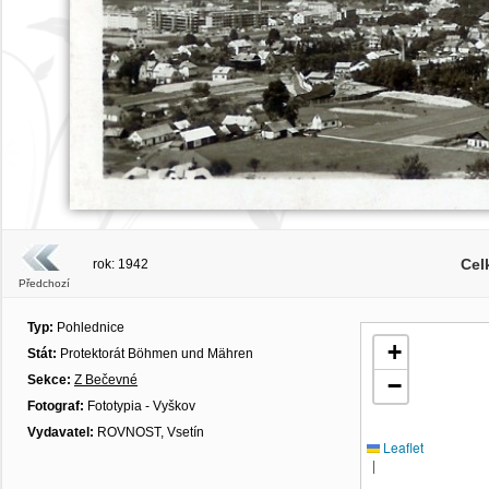
Cel
rok: 1942
Předchozí
Typ:
Pohlednice
+
Stát:
Protektorát Böhmen und Mähren
Sekce:
Z Bečevné
−
Fotograf:
Fototypia - Vyškov
Vydavatel:
ROVNOST, Vsetín
Leaflet
|