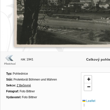
Celkový pohle
rok: 1941
Předchozí
Typ:
Pohlednice
+
Stát:
Protektorát Böhmen und Mähren
Sekce:
Z Bečevné
−
Fotograf:
Foto Bittner
Vydavatel:
Foto Bittner
Leaflet
|