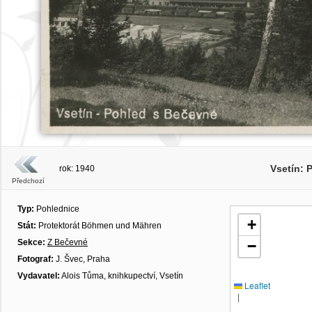
Vsetín: 
rok: 1940
Předchozí
Typ:
Pohlednice
+
Stát:
Protektorát Böhmen und Mähren
Sekce:
Z Bečevné
−
Fotograf:
J. Švec, Praha
Vydavatel:
Alois Tůma, knihkupectví, Vsetín
Leaflet
|