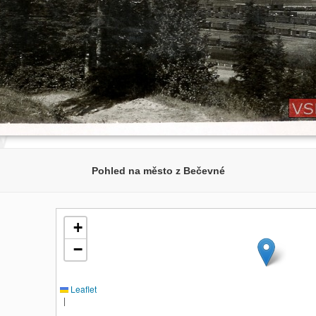
Pohled na město z Bečevné
+
−
Leaflet
|