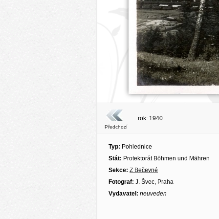
rok: 1940
Předchozí
Typ:
Pohlednice
Stát:
Protektorát Böhmen und Mähren
Sekce:
Z Bečevné
Fotograf:
J. Švec, Praha
Vydavatel:
neuveden