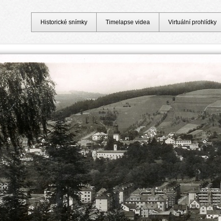
Historické snímky
Timelapse videa
Virtuální prohlídky