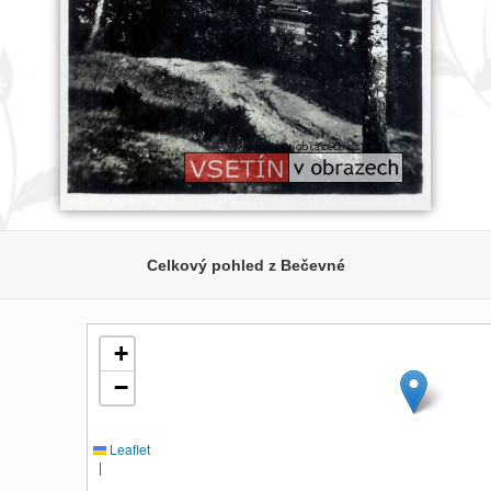
Celkový pohled z Bečevné
+
−
Leaflet
|