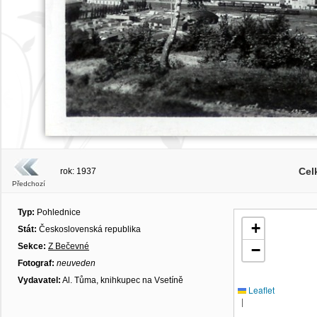
Cel
rok: 1937
Předchozí
Typ:
Pohlednice
+
Stát:
Československá republika
Sekce:
Z Bečevné
−
Fotograf:
neuveden
Vydavatel:
Al. Tůma, knihkupec na Vsetíně
Leaflet
|