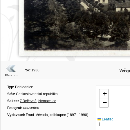
Veře
rok: 1936
Předchozí
Typ:
Pohlednice
+
Stát:
Československá republika
Sekce:
Z Bečevné
,
Nemocnice
−
Fotograf:
neuveden
Vydavatel:
Frant. Vévoda, knihkupec (1897 - 1990)
Leaflet
|