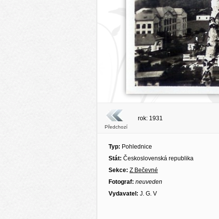
rok: 1931
Předchozí
Typ:
Pohlednice
Stát:
Československá republika
Sekce:
Z Bečevné
Fotograf:
neuveden
Vydavatel:
J. G. V