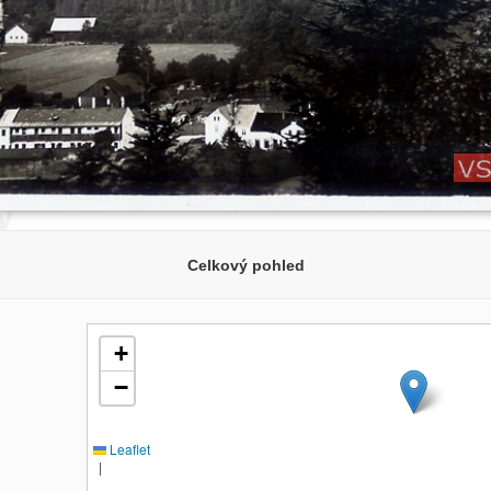
Celkový pohled
+
−
Leaflet
|