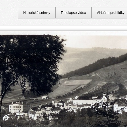
Historické snímky
Timelapse videa
Virtuální prohlídky