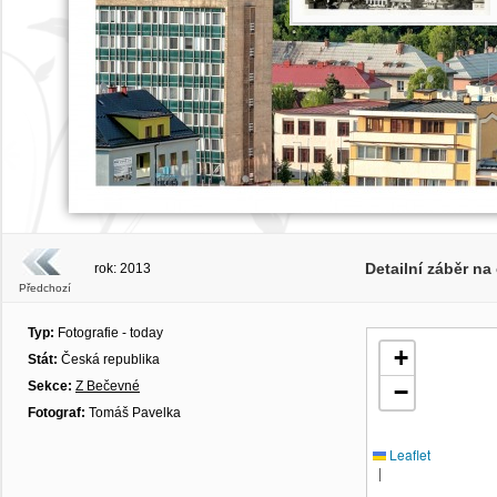
Detailní záběr n
rok: 2013
Předchozí
Typ:
Fotografie - today
+
Stát:
Česká republika
Sekce:
Z Bečevné
−
Fotograf:
Tomáš Pavelka
Leaflet
|