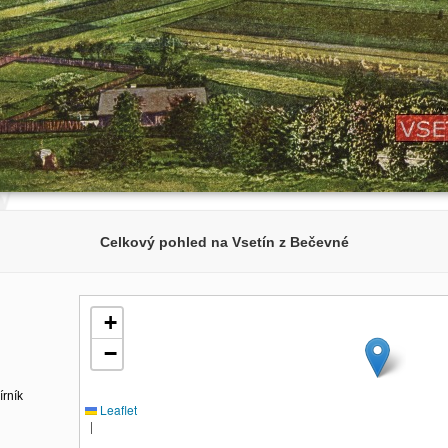
Celkový pohled na Vsetín z Bečevné
+
−
írník
Leaflet
|