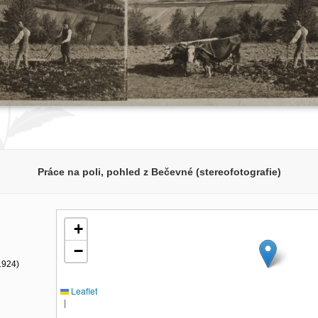
Práce na poli, pohled z Bečevné (stereofotografie)
+
−
1924)
Leaflet
|