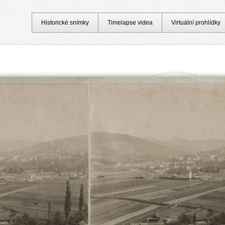
Historické snímky
Timelapse videa
Virtuální prohlídky