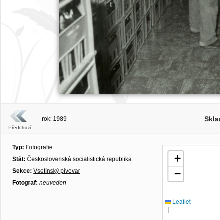
Skla
rok: 1989
Předchozí
Typ:
Fotografie
+
Stát:
Československá socialistická republika
Sekce:
Vsetínský pivovar
−
Fotograf:
neuveden
Leaflet
|