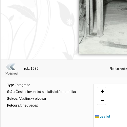
Rekonstr
rok: 1989
Předchozí
Typ:
Fotografie
+
Stát:
Československá socialistická republika
Sekce:
Vsetínský pivovar
−
Fotograf:
neuveden
Leaflet
|