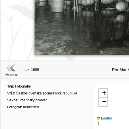
Plnička 
rok: 1989
Předchozí
Typ:
Fotografie
+
Stát:
Československá socialistická republika
Sekce:
Vsetínský pivovar
−
Fotograf:
neuveden
Leaflet
|