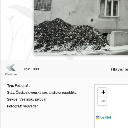
Hlavní b
rok: 1989
Předchozí
Typ:
Fotografie
+
Stát:
Československá socialistická republika
Sekce:
Vsetínský pivovar
−
Fotograf:
neuveden
Leaflet
|