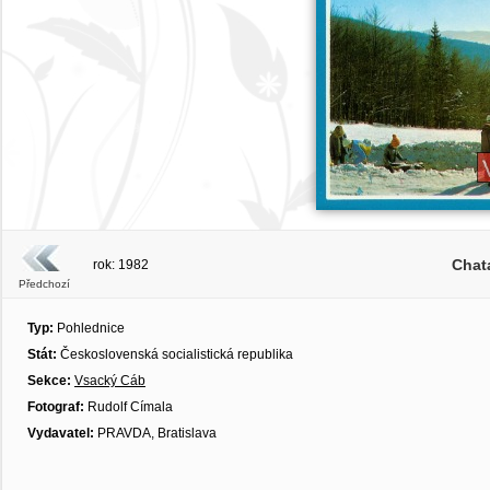
Chat
rok: 1982
Předchozí
Typ:
Pohlednice
Stát:
Československá socialistická republika
Sekce:
Vsacký Cáb
Fotograf:
Rudolf Címala
Vydavatel:
PRAVDA, Bratislava