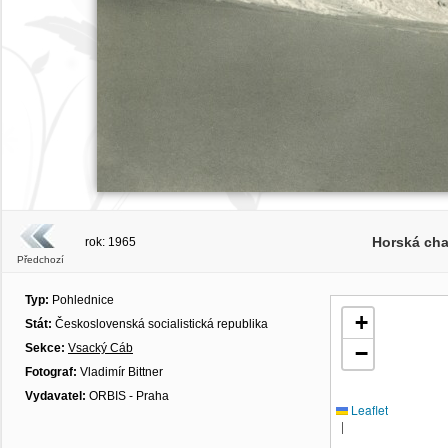
Horská ch
rok: 1965
Předchozí
Typ:
Pohlednice
+
Stát:
Československá socialistická republika
Sekce:
Vsacký Cáb
−
Fotograf:
Vladimír Bittner
Vydavatel:
ORBIS - Praha
Leaflet
|