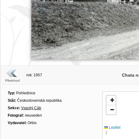
Chata n
rok: 1957
Předchozí
Typ:
Pohlednice
+
Stát:
Československá republika
Sekce:
Vsacký Cáb
−
Fotograf:
neuveden
Vydavatel:
Orbis
Leaflet
|