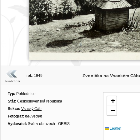
Zvonička na Vsackém Cáb
rok: 1949
Předchozí
Typ:
Pohlednice
+
Stát:
Československá republika
Sekce:
Vsacký Cáb
−
Fotograf:
neuveden
Vydavatel:
Svět v obrazech - ORBIS
Leaflet
|