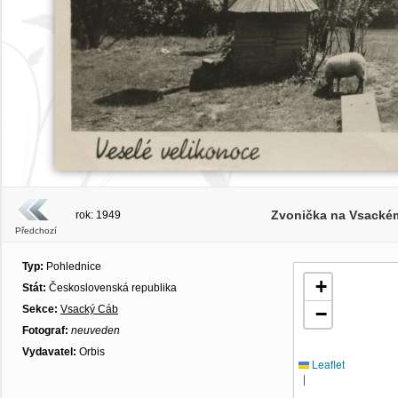
Zvonička na Vsackém
rok: 1949
Předchozí
Typ:
Pohlednice
+
Stát:
Československá republika
Sekce:
Vsacký Cáb
−
Fotograf:
neuveden
Vydavatel:
Orbis
Leaflet
|