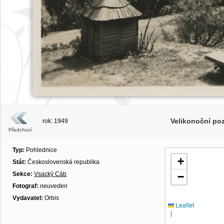
Velikonoční po
rok: 1949
Předchozí
Typ:
Pohlednice
+
Stát:
Československá republika
Sekce:
Vsacký Cáb
−
Fotograf:
neuveden
Vydavatel:
Orbis
Leaflet
|