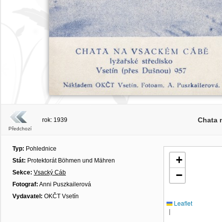
Chata 
rok: 1939
Předchozí
Typ:
Pohlednice
+
Stát:
Protektorát Böhmen und Mähren
Sekce:
Vsacký Cáb
−
Fotograf:
Anni Puszkailerová
Vydavatel:
OKČT Vsetín
Leaflet
|