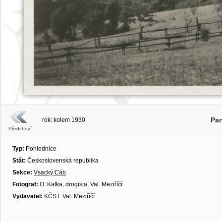
Par
rok: kolem 1930
Předchozí
Typ:
Pohlednice
Stát:
Československá republika
Sekce:
Vsacký Cáb
Fotograf:
O. Kafka, drogista, Val. Meziříčí
Vydavatel:
KČST. Val. Meziříčí