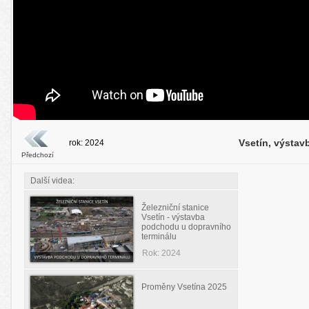
Vsetín, výsta
rok: 2024
Předchozí
Další videa:
Železniční stanice
Vsetín - výstavba
podchodu u dopravního
terminálu
Rok: 2024
Proměny Vsetína 2025