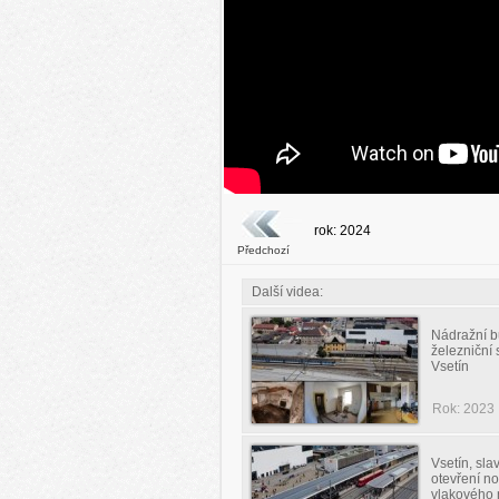
rok: 2024
Předchozí
Další videa:
Nádražní 
železniční 
Vsetín
Rok: 2023
Vsetín, sla
otevření n
vlakového 