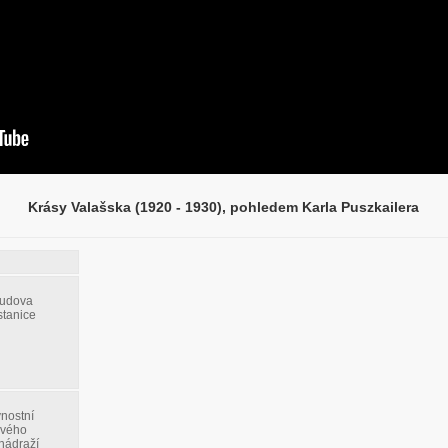
Krásy Valašska (1920 - 1930), pohledem Karla Puszkailera
budova
stanice
vnostní
ového
nádraží