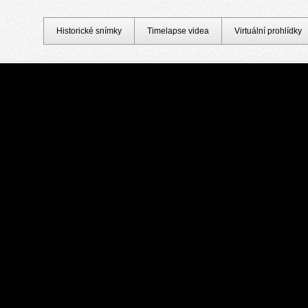
Historické snímky
Timelapse videa
Virtuální prohlídky