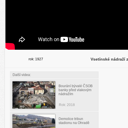
Vsetínské nádraží 
rok: 1927
Další videa:
Bourání bývalé ČSOB
banky před vlakovým
nádražím
Rok: 2018
Demolice tribun
stadionu na Ohradě