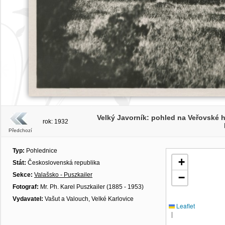
Velký Javorník: pohled na Veřovské 
rok: 1932
Předchozí
Typ:
Pohlednice
+
Stát:
Československá republika
Sekce:
Valašsko - Puszkailer
−
Fotograf:
Mr. Ph. Karel Puszkailer (1885 - 1953)
Vydavatel:
Vašut a Valouch, Velké Karlovice
Leaflet
|