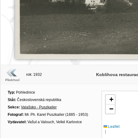
Koblihova restaurac
rok: 1932
Předchozí
Typ:
Pohlednice
+
Stát:
Československá republika
Sekce:
Valašsko - Puszkailer
−
Fotograf:
Mr. Ph. Karel Puszkailer (1885 - 1953)
Vydavatel:
Vašut a Valouch, Velké Karlovice
Leaflet
|