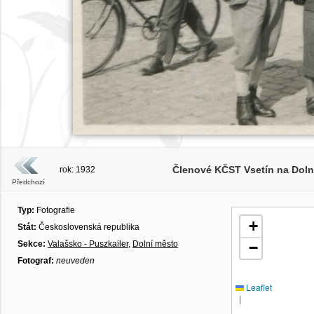
Členové KČST Vsetín na Dolním
rok: 1932
Předchozí
Typ:
Fotografie
+
Stát:
Československá republika
Sekce:
Valašsko - Puszkailer
,
Dolní město
−
Fotograf:
neuveden
Leaflet
|