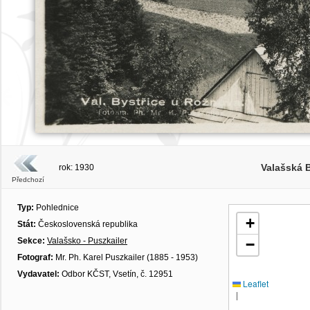
Valašská 
rok: 1930
Předchozí
Typ:
Pohlednice
+
Stát:
Československá republika
Sekce:
Valašsko - Puszkailer
−
Fotograf:
Mr. Ph. Karel Puszkailer (1885 - 1953)
Vydavatel:
Odbor KČST, Vsetín, č. 12951
Leaflet
|