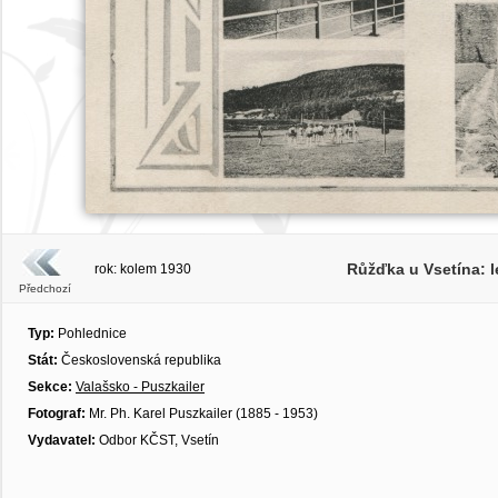
Růžďka u Vsetína: l
rok: kolem 1930
Předchozí
Typ:
Pohlednice
Stát:
Československá republika
Sekce:
Valašsko - Puszkailer
Fotograf:
Mr. Ph. Karel Puszkailer (1885 - 1953)
Vydavatel:
Odbor KČST, Vsetín