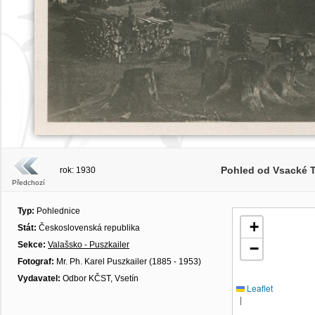
Pohled od Vsacké 
rok: 1930
Předchozí
Typ:
Pohlednice
+
Stát:
Československá republika
Sekce:
Valašsko - Puszkailer
−
Fotograf:
Mr. Ph. Karel Puszkailer (1885 - 1953)
Vydavatel:
Odbor KČST, Vsetín
Leaflet
|