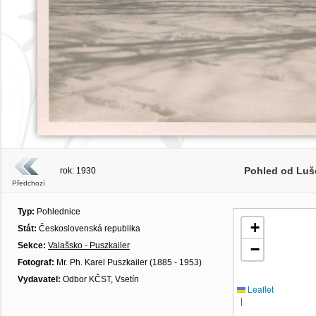
Pohled od Luš
rok: 1930
Předchozí
Typ:
Pohlednice
+
Stát:
Československá republika
Sekce:
Valašsko - Puszkailer
−
Fotograf:
Mr. Ph. Karel Puszkailer (1885 - 1953)
Vydavatel:
Odbor KČST, Vsetín
Leaflet
|