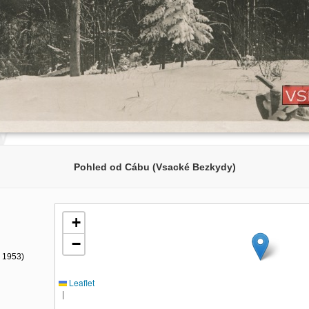
Pohled od Cábu (Vsacké Bezkydy)
+
−
- 1953)
Leaflet
|