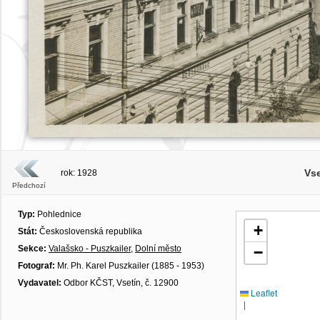
Vse
rok: 1928
Předchozí
Typ:
Pohlednice
+
Stát:
Československá republika
Sekce:
Valašsko - Puszkailer
,
Dolní město
−
Fotograf:
Mr. Ph. Karel Puszkailer (1885 - 1953)
Vydavatel:
Odbor KČST, Vsetín, č. 12900
Leaflet
|