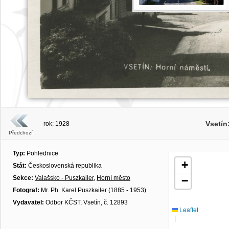
Vsetín
rok: 1928
Předchozí
Typ:
Pohlednice
+
Stát:
Československá republika
Sekce:
Valašsko - Puszkailer
,
Horní město
−
Fotograf:
Mr. Ph. Karel Puszkailer (1885 - 1953)
Vydavatel:
Odbor KČST, Vsetín, č. 12893
Leaflet
|