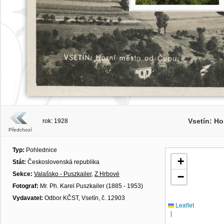
Vsetín: H
rok: 1928
Předchozí
Typ:
Pohlednice
+
Stát:
Československá republika
Sekce:
Valašsko - Puszkailer
,
Z Hrbové
−
Fotograf:
Mr. Ph. Karel Puszkailer (1885 - 1953)
Vydavatel:
Odbor KČST, Vsetín, č. 12903
Leaflet
|