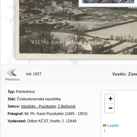
Vsetín: Zim
rok: 1927
Předchozí
Typ:
Pohlednice
+
Stát:
Československá republika
Sekce:
Valašsko - Puszkailer
,
Z Bečevné
−
Fotograf:
Mr. Ph. Karel Puszkailer (1885 - 1953)
Vydavatel:
Odbor KČST, Vsetín, č. 12849
Leaflet
|