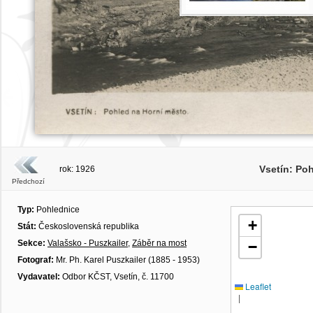
Vsetín: Po
rok: 1926
Předchozí
Typ:
Pohlednice
+
Stát:
Československá republika
Sekce:
Valašsko - Puszkailer
,
Záběr na most
−
Fotograf:
Mr. Ph. Karel Puszkailer (1885 - 1953)
Vydavatel:
Odbor KČST, Vsetín, č. 11700
Leaflet
|