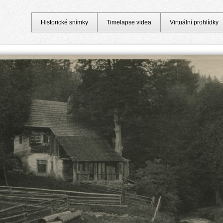
Historické snímky
Timelapse videa
Virtuální prohlídky