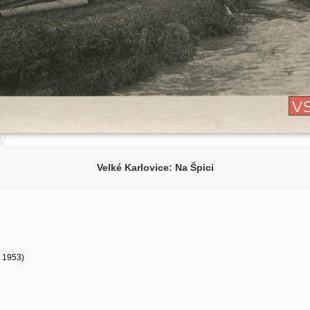
Velké Karlovice: Na Špici
- 1953)