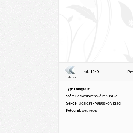
Pr
rok: 1949
Předchozí
Typ:
Fotografie
Stát:
Československá republika
Sekce:
Události - Valašsko v práci
Fotograf:
neuveden