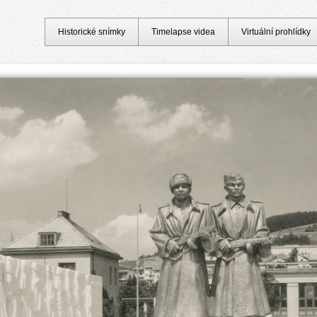
Historické snímky
Timelapse videa
Virtuální prohlídky