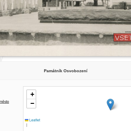
Památník Osvobození
+
 město
−
Leaflet
|