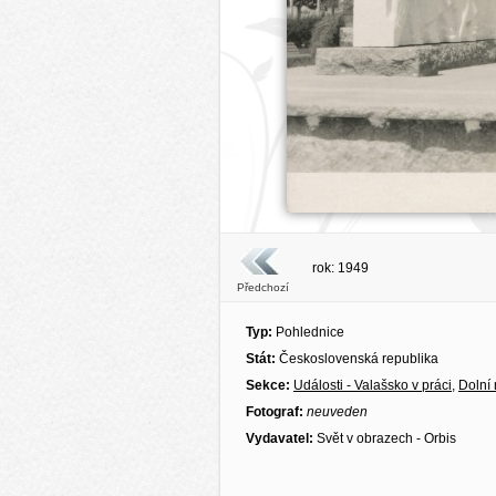
rok: 1949
Předchozí
Typ:
Pohlednice
Stát:
Československá republika
Sekce:
Události - Valašsko v práci
,
Dolní
Fotograf:
neuveden
Vydavatel:
Svět v obrazech - Orbis